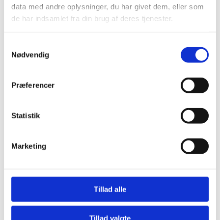
data med andre oplysninger, du har givet dem, eller som
de har indsamlet fra din brug af deres tjenester.
Se alle
MERE FRA BEJCO
Andre produkter i Tilbehør
Samtykkevalg
Nødvendig
Præferencer
Statistik
Marketing
TILBEHØR
Kersten FKM 16560 H
fejemaskine
Tillad alle
TILBEHØR
Graveskovle, lerskovle,
planerskovle
Tillad valgte