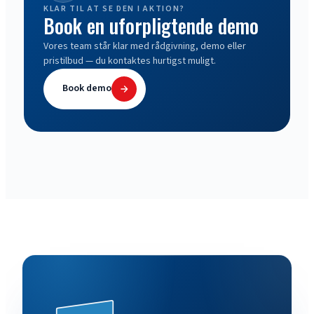
KLAR TIL AT SE DEN I AKTION?
Book en uforpligtende demo
Vores team står klar med rådgivning, demo eller
pristilbud — du kontaktes hurtigst muligt.
Book demo