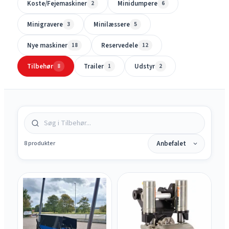
Koste/Fejemaskiner
Minidumpere
2
6
Minigravere
Minilæssere
3
5
Nye maskiner
Reservedele
18
12
Tilbehør
Trailer
Udstyr
8
1
2
8 produkter