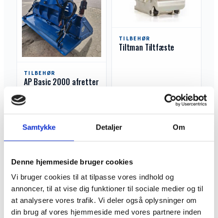
TILBEHØR
Tiltman Tiltfæste
TILBEHØR
AP Basic 2000 afretter
Læs mere
Læs mere
Samtykke
Detaljer
Om
Denne hjemmeside bruger cookies
Vi bruger cookies til at tilpasse vores indhold og
annoncer, til at vise dig funktioner til sociale medier og til
TILBEHØR
TILBEHØR
at analysere vores trafik. Vi deler også oplysninger om
AP Push-Pull 2000 2D
FKM 19060 H
afretter
fejemaskine
din brug af vores hjemmeside med vores partnere inden