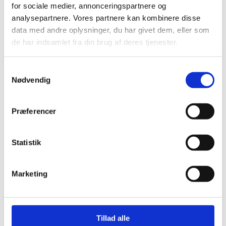
for sociale medier, annonceringspartnere og
Læs mere
Læs mere
analysepartnere. Vores partnere kan kombinere disse
data med andre oplysninger, du har givet dem, eller som
de har indsamlet fra din brug af deres tjenester.
Samtykkevalg
Nødvendig
Præferencer
TILBEHØR
Kersten FKM 16560 H
fejemaskine
Statistik
TILBEHØR
Graveskovle, lerskovle,
Marketing
planerskovle
Læs mere
Læs mere
Tillad alle