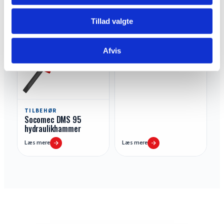
Tillad valgte
TILBEHØR
Afvis
Tiltman 3i1 rive 1,5
meter
TILBEHØR
Socomec DMS 95
hydraulikhammer
Læs mere
Læs mere