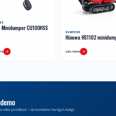
RE
o Minidumper CU100HSS
DUMPERE
Hinowa HS1102 minidum
re
Læs mere
 demo
 eller pristilbud — du kontaktes hurtigst muligt.