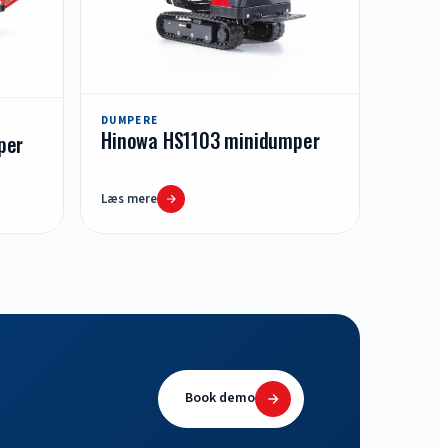
DUMPERE
Hinowa HS1103 minidumper
per
Læs mere
Book demo