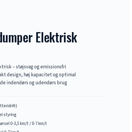
dumper Elektrisk
risk – støjsvag og emissionsfri
 design, høj kapacitet og optimal
de indendørs og udendørs brug
teridrift)
el styring
rsel 0-3,5 km/t / 0-7 km/t