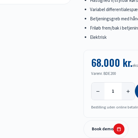
Hastighed v/styrbar kørs
Variabel differentialesp
Betjeningsgreb med hån
Friløb frem/bak i betjen
Elektrisk
68.000 kr.
eks
Varenr. BDE200
−
+
Bestilling uden online betali
Book demo