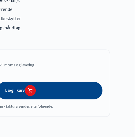
el 0-7 km/t
ærrende
dbeskytter
ingshåndtag
kl. moms og levering
Læg i kurv
ng - faktura sendes efterfølgende.