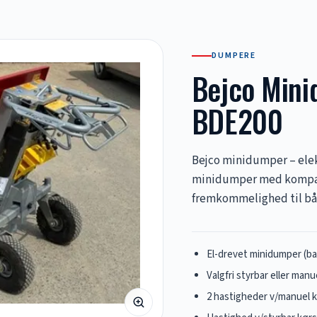
DUMPERE
Bejco Mini
BDE200
Bejco minidumper – elekt
minidumper med kompakt
fremkommelighed til bå
El-drevet minidumper (bat
Valgfri styrbar eller manu
2 hastigheder v/manuel kø