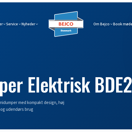
er
Service
Nyheder
Om Bejco
Book møde
per Elektrisk BDE
minidumper med kompakt design, høj
s og udendørs brug