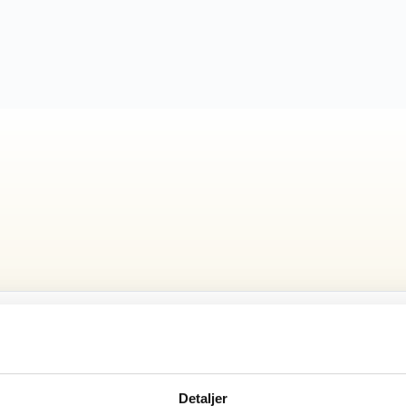
18x7-8
4.00-4
Detaljer