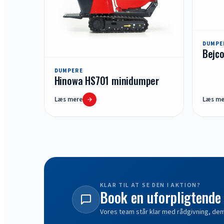
DUMPE
Bejc
DUMPERE
Hinowa HS701 minidumper
Læs mere
Læs me
KLAR TIL AT SE DEN I AKTION?
Book en uforpligtende
Vores team står klar med rådgivning, demo