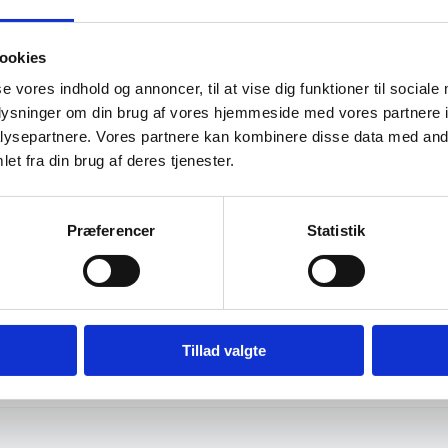
20 grader pendlende
ookies
Lakeret undervogn
se vores indhold og annoncer, til at vise dig funktioner til sociale
oplysninger om din brug af vores hjemmeside med vores partnere i
ysepartnere. Vores partnere kan kombinere disse data med andr
et fra din brug af deres tjenester.
2080 mm
Præferencer
Statistik
830 mm
1040 mm
Tillad valgte
390 kg