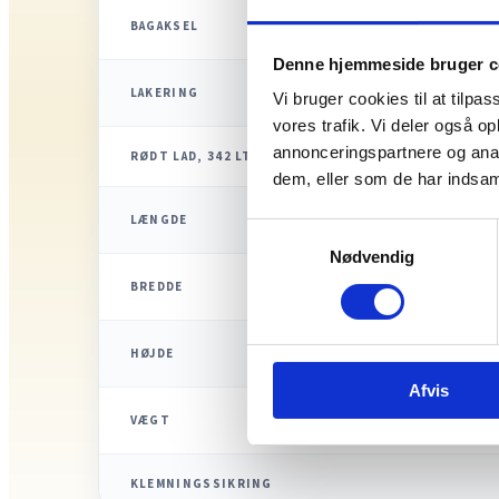
BAGAKSEL
Denne hjemmeside bruger c
LAKERING
Vi bruger cookies til at tilpas
vores trafik. Vi deler også 
annonceringspartnere og anal
RØDT LAD, 342 LTR.
dem, eller som de har indsaml
LÆNGDE
Samtykkevalg
Nødvendig
BREDDE
HØJDE
Afvis
VÆGT
KLEMNINGSSIKRING