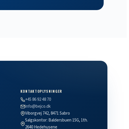
KONTAKTOPLYSNINGER
+45 86 92 48 70
info@bejco.dk
Viborgvej 742, 8471 Sabro
Salgskontor: Baldersbuen 15G, 1th.
2640 Hedehusene