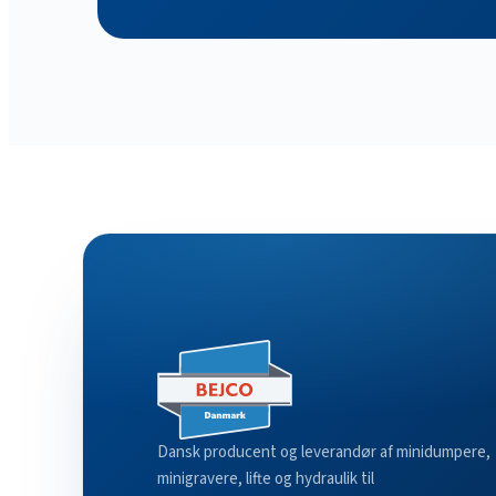
Dansk producent og leverandør af minidumpere,
minigravere, lifte og hydraulik til