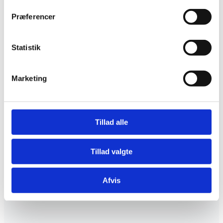
DUMPERE
DUMPERE
Hinowa HS701E
Hinowa HS701
Præferencer
minidumper
minidumper
Læs mere
Læs mere
Statistik
Marketing
Tillad alle
DUMPERE
DUMPERE
Tillad valgte
Hinowa HS1103
Hinowa HS1102
minidumper
minidumper
Læs mere
Læs mere
Afvis