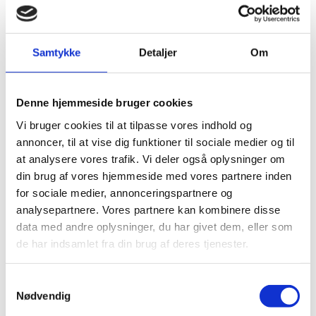
Samtykke
Detaljer
Om
DUMPERE
Denne hjemmeside bruger cookies
Bejco Minidumper
DUMPERE
Bejco Minidumper
Elektrisk BDE200
Vi bruger cookies til at tilpasse vores indhold og
CU100HSS
annoncer, til at vise dig funktioner til sociale medier og til
Læs mere
Læs mere
at analysere vores trafik. Vi deler også oplysninger om
din brug af vores hjemmeside med vores partnere inden
for sociale medier, annonceringspartnere og
analysepartnere. Vores partnere kan kombinere disse
data med andre oplysninger, du har givet dem, eller som
de har indsamlet fra din brug af deres tjenester.
Samtykkevalg
Nødvendig