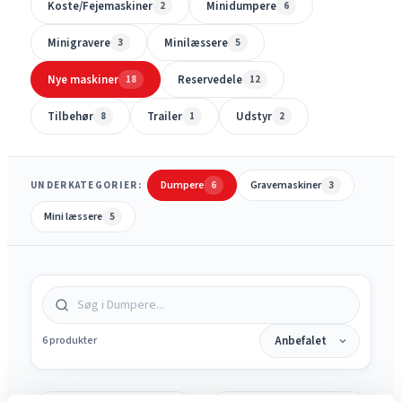
Koste/Fejemaskiner
Minidumpere
2
6
Minigravere
Minilæssere
3
5
Nye maskiner
Reservedele
18
12
Tilbehør
Trailer
Udstyr
8
1
2
Dumpere
Gravemaskiner
UNDERKATEGORIER:
6
3
Mini læssere
5
6 produkter