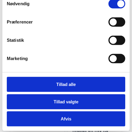
Nødvendig
Præferencer
TILBEHØR
FKM 19060 H
Statistik
fejemaskine
Marketing
TILBEHØR
Socomec DMS 95
hydraulikhammer
Læs mere
Læs mere
Tillad alle
Tillad valgte
Afvis
TILBEHØR
Tiltman 3i1 rive 1,5