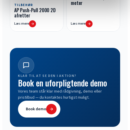
meter
TILBEHØR
AP Push-Pull 2000 2D
afretter
Læs mere
Læs mere
KLAR TIL AT SE DEN I AKTION?
Book en uforpligtende demo
Vores team står klar med rådgivning, demo eller
pristilbud — du kontaktes hurtigst muligt.
Book demo