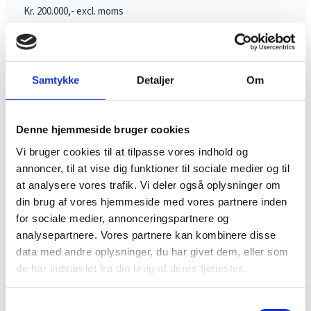
Kr. 200.000,- excl. moms
Book demo
Samtykke
Detaljer
Om
Denne hjemmeside bruger cookies
Vi bruger cookies til at tilpasse vores indhold og
annoncer, til at vise dig funktioner til sociale medier og til
at analysere vores trafik. Vi deler også oplysninger om
din brug af vores hjemmeside med vores partnere inden
Se alle
MERE FRA BEJCO
for sociale medier, annonceringspartnere og
Andre produkter i Tilbehør
analysepartnere. Vores partnere kan kombinere disse
data med andre oplysninger, du har givet dem, eller som
de har indsamlet fra din brug af deres tjenester.
Samtykkevalg