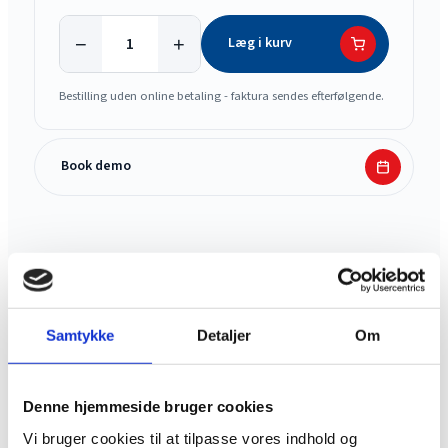
−
+
Læg i kurv
Bestilling uden online betaling - faktura sendes efterfølgende.
Book demo
Samtykke
Detaljer
Om
MERE FRA BEJCO
Denne hjemmeside bruger cookies
Andre produkter i Minidumper
Vi bruger cookies til at tilpasse vores indhold og