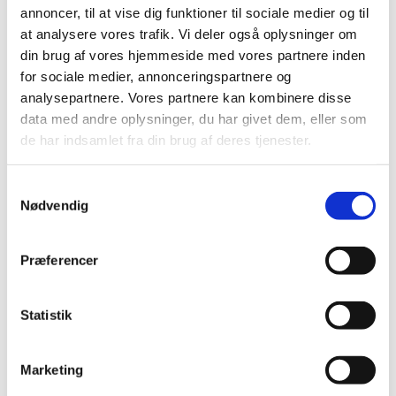
Se alle
annoncer, til at vise dig funktioner til sociale medier og til
at analysere vores trafik. Vi deler også oplysninger om
din brug af vores hjemmeside med vores partnere inden
for sociale medier, annonceringspartnere og
analysepartnere. Vores partnere kan kombinere disse
data med andre oplysninger, du har givet dem, eller som
de har indsamlet fra din brug af deres tjenester.
Samtykkevalg
MINIDUMPER
MINIDUMPER
Nødvendig
Kørehåndtag H
Rekylstart
Læs mere
Læs mere
Præferencer
Statistik
Marketing