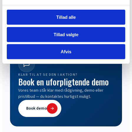
MINIDUMPER
MINIDUMPER
Starter
Kørehåndtag V
Tillad alle
Læs mere
Læs mere
Tillad valgte
Afvis
KLAR TIL AT SE DEN I AKTION?
Book en uforpligtende demo
Vores team står klar med rådgivning, demo eller
pristilbud — du kontaktes hurtigst muligt.
Book demo