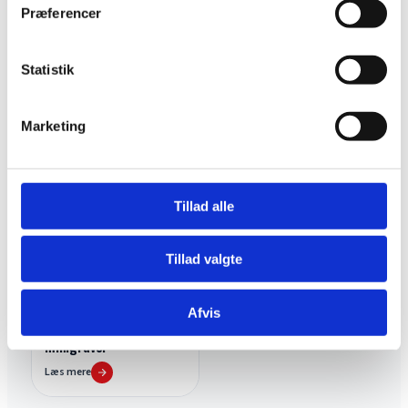
Præferencer
Statistik
BRUGTE MASKINER
BRUGTE MASKINER
Widemann 1390
Demo BOMAG Tandem
minilæsser
Roller Vibrationsvalse
Marketing
Læs mere
Læs mere
Tillad alle
Tillad valgte
Afvis
BRUGTE MASKINER
Yanmar SV19VT
minigraver
Læs mere