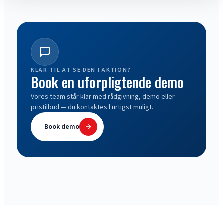
KLAR TIL AT SE DEN I AKTION?
Book en uforpligtende demo
Vores team står klar med rådgivning, demo eller
pristilbud — du kontaktes hurtigst muligt.
Book demo