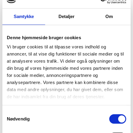
Book demo
Samtykke
Detaljer
Om
Denne hjemmeside bruger cookies
Vi bruger cookies til at tilpasse vores indhold og
annoncer, til at vise dig funktioner til sociale medier og til
at analysere vores trafik. Vi deler også oplysninger om
din brug af vores hjemmeside med vores partnere inden
MERE FRA BEJCO
for sociale medier, annonceringspartnere og
Andre produkter i Brugte maskiner
analysepartnere. Vores partnere kan kombinere disse
data med andre oplysninger, du har givet dem, eller som
Se alle
de har indsamlet fra din brug af deres tjenester.
Samtykkevalg
Nødvendig