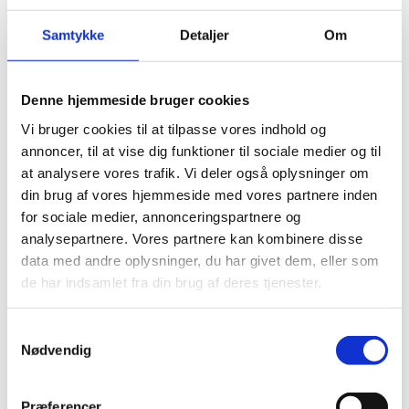
Varenr. BLF-50
Samtykke
Detaljer
Om
−
+
Læg i kurv
Denne hjemmeside bruger cookies
Bestilling uden online betaling - faktura sendes efterfølgende.
Vi bruger cookies til at tilpasse vores indhold og
annoncer, til at vise dig funktioner til sociale medier og til
at analysere vores trafik. Vi deler også oplysninger om
Book demo
din brug af vores hjemmeside med vores partnere inden
for sociale medier, annonceringspartnere og
Download brochure
analysepartnere. Vores partnere kan kombinere disse
data med andre oplysninger, du har givet dem, eller som
de har indsamlet fra din brug af deres tjenester.
Samtykkevalg
Nødvendig
Præferencer