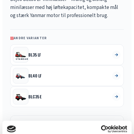
minilæsser med høj løftekapacitet, kompakte mål
og stærk Yanmar motor til professionelt brug.
ANDRE VARIANTER
BL35 LF
STANDARD
BL40 LF
BLC35 E
278.972 kr.
ekskl. moms og levering