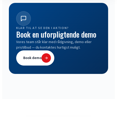
KLAR TIL AT SE DEN I AKTION?
Book en uforpligtende demo
Vores team står klar med rådgivning, demo eller
pristilbud — du kontaktes hurtigst muligt.
Book demo