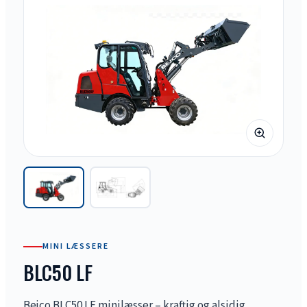
MINI LÆSSERE
BLC50 LF
Bejco BLC50 LF minilæsser – kraftig og alsidig