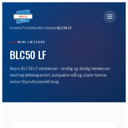
Forside
Produkter
Mini læssere
BLC50 LF
›
›
›
MINI LÆSSERE
BLC50 LF
Bejco BLC50 LF minilæsser – kraftig og alsidig minilæsser
med høj løftekapacitet, kompakte mål og stærk Yanmar
motor til professionelt brug.