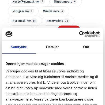
Koste/Fejemaskiner
Minidumpere
2
6
Minigravere
Minilæssere
3
5
Nye maskiner
Reservedele
18
12
Tilbehør
Trailer
Udstyr
8
1
2
Samtykke
Detaljer
Om
Denne hjemmeside bruger cookies
2 produkter
Vi bruger cookies til at tilpasse vores indhold og
annoncer, til at vise dig funktioner til sociale medier og til
at analysere vores trafik. Vi deler også oplysninger om
din brug af vores hjemmeside med vores partnere inden
for sociale medier, annonceringspartnere og
analysepartnere. Vores partnere kan kombinere disse
data med andre oplysninger, du har givet dem, eller som