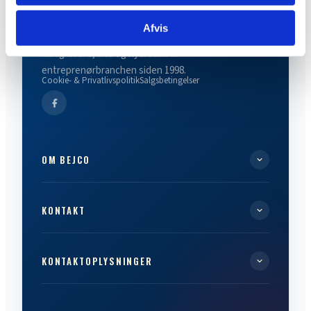
Afvis
Dansk producent og leverandør af minidumpere,
minigravere, lifte og hydraulik til
entreprenørbranchen siden 1998.
Cookie- & Privatlivspolitik
Salgsbetingelser
OM BEJCO
KONTAKT
KONTAKTOPLYSNINGER