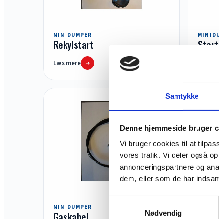
MINIDUMPER
MINID
Rekylstart
Start
Læs mere
Læs me
Samtykke
Denne hjemmeside bruger c
Vi bruger cookies til at tilpas
vores trafik. Vi deler også 
annonceringspartnere og anal
dem, eller som de har indsaml
Samtykkevalg
MINIDUMPER
MINID
Nødvendig
Gaskabel
Chok