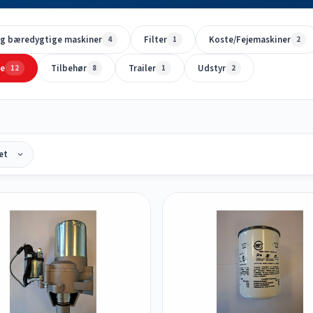
og bæredygtige maskiner
Filter
Koste/Fejemaskiner
4
1
2
le
Tilbehør
Trailer
Udstyr
12
8
1
2