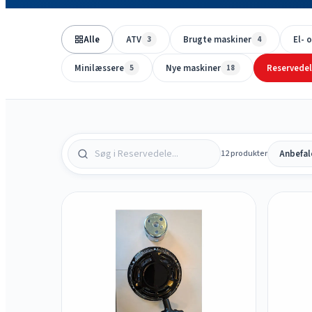
Alle
ATV
Brugte maskiner
El- 
3
4
Minilæssere
Nye maskiner
Reservede
5
18
12 produkter