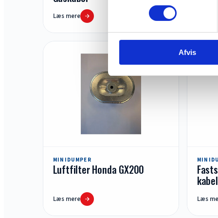
Læs mere
Læs me
Afvis
MINIDUMPER
MINID
Luftfilter Honda GX200
Fast
kabel
Læs mere
Læs me