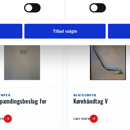
re
Læs mere
Tillad valgte
UMPER
MINIDUMPER
spændingsbeslag for
Kørehåndtag V
re
Læs mere