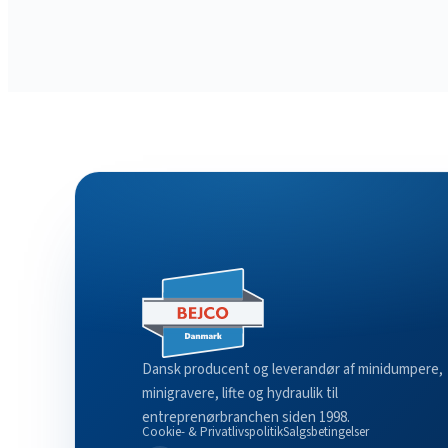
Dansk producent og leverandør af minidumpere,
minigravere, lifte og hydraulik til
entreprenørbranchen siden 1998.
Cookie- & Privatlivspolitik
Salgsbetingelser