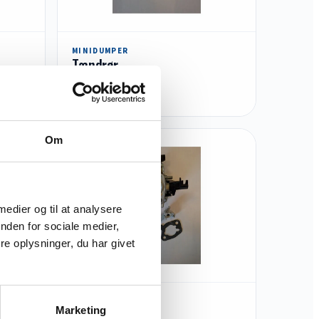
MINIDUMPER
Tændrør
Læs mere
Om
 medier og til at analysere
nden for sociale medier,
e oplysninger, du har givet
MINIDUMPER
Marketing
er
Karburator