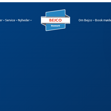
er
Service
Nyheder
Om Bejco
Book møde