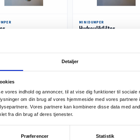
UMPER
MINIDUMPER
er
Hydraulikfilter
re
Læs mere
Detaljer
ookies
se vores indhold og annoncer, til at vise dig funktioner til sociale
oplysninger om din brug af vores hjemmeside med vores partnere i
ysepartnere. Vores partnere kan kombinere disse data med andr
et fra din brug af deres tjenester.
UMPER
MINIDUMPER
Præferencer
Statistik
erkabel
Luft- og påfyldningsfilt