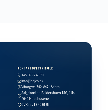
KONTAKTOPLYSNINGER
+45 86 92 48 70
info@bejco.dk
Viborgvej 742, 8471 Sabro
Salgskontor: Baldersbuen 15G, 1th.
2640 Hedehusene
CVR nr.: 18 40 61 95