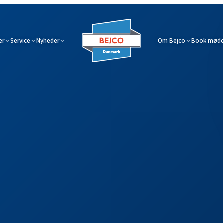
er
Service
Nyheder
Om Bejco
Book møde