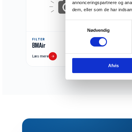
annonceringspartnere og anal
dem, eller som de har indsaml
Samtykkevalg
Nødvendig
FILTER
BMAir
Læs mere
Afvis