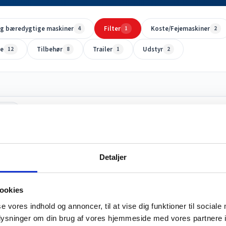
og bæredygtige maskiner
Filter
Koste/Fejemaskiner
4
1
2
le
Tilbehør
Trailer
Udstyr
12
8
1
2
Detaljer
ookies
se vores indhold og annoncer, til at vise dig funktioner til sociale
oplysninger om din brug af vores hjemmeside med vores partnere i