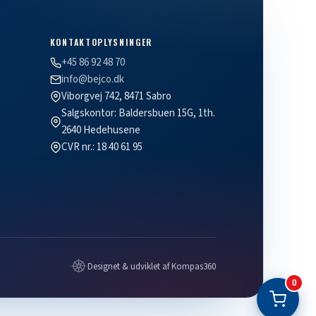
KONTAKTOPLYSNINGER
+45 86 92 48 70
info@bejco.dk
Viborgvej 742, 8471 Sabro
Salgskontor: Baldersbuen 15G, 1th.
2640 Hedehusene
CVR nr.: 18 40 61 95
Designet & udviklet af Kompas360
0